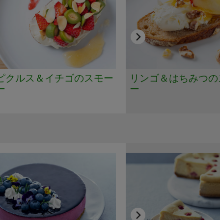
ピクルス＆イチゴのスモー
リンゴ＆はちみつの
ー
ー