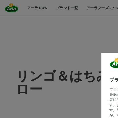
アーラ NOW
ブランド一覧
アーラフーズ につ
リンゴ＆はちみ
プ
ロー
ウェ
を保
者に
す。
す。
が、