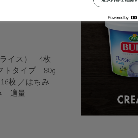
スライス） 4枚
フトタイプ 80g
16枚 ／はちみ
み 適量