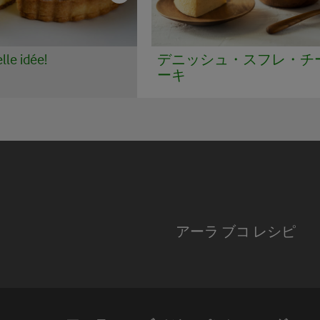
le idée!
デニッシュ・スフレ・チ
ーキ
アーラ ブコ レシピ