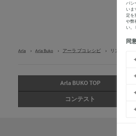
バシ
いま
定を
や弊
い。 P
同
Arla
›
Arla Buko
›
アーラ ブコ レシピ
›
リンゴ＆は
Arla BUKO TOP
コンテスト