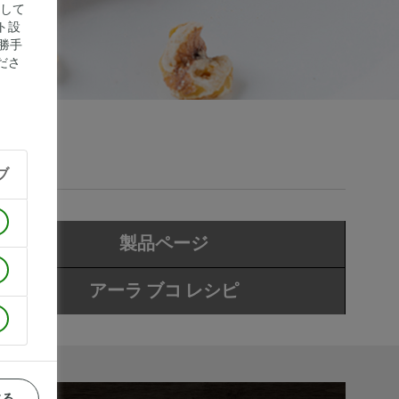
にして
ト設
勝手
ださ
ブ
製品ページ
アーラ ブコ レシピ
する