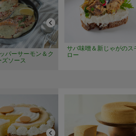
サバ味噌＆新じゃがのス
ペッパーサーモン＆ク
ロー
ーズソース