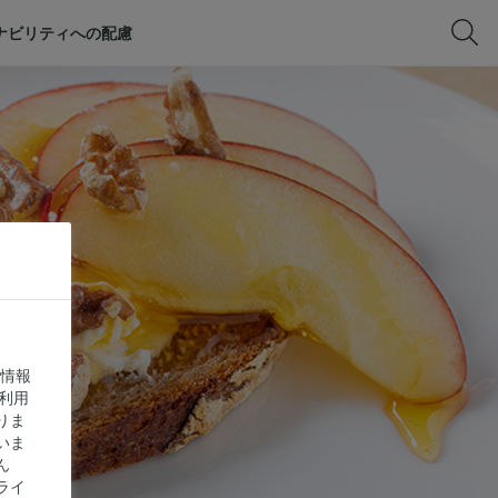
ナビリティへの配慮
に情報
利用
りま
いま
ん
ライ