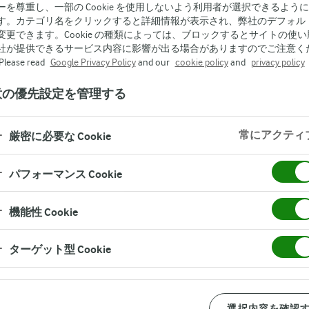
ーを尊重し、一部の Cookie を使用しないよう利用者が選択できるよう
す。カテゴリ名をクリックすると詳細情報が表示され、弊社のデフォル
変更できます。Cookie の種類によっては、ブロックするとサイトの使い
社が提供できるサービス内容に影響が出る場合がありますのでご注意く
lease read
Google Privacy Policy
and our
cookie policy
and
privacy policy
意の優先設定を管理する
ちみつのスモーブロー
常にアクティ
厳密に必要な Cookie
パフォーマンス Cookie
アーラ ブコ について
機能性 Cookie
デンマーク研修旅行レポート
ターゲット型 Cookie
選択内容を確認