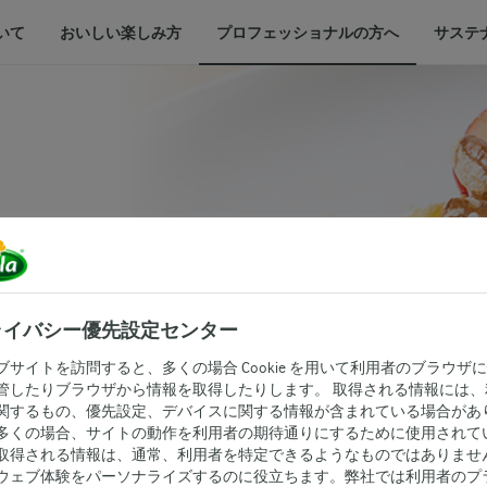
いて
おいしい楽しみ方
プロフェッショナルの方へ
サステ
つのスモーブ
ライバシー優先設定センター
ブサイトを訪問すると、多くの場合 Cookie を用いて利用者のブラウザ
管したりブラウザから情報を取得したりします。 取得される情報には、
関するもの、優先設定、デバイスに関する情報が含まれている場合があ
多くの場合、サイトの動作を利用者の期待通りにするために使用されて
取得される情報は、通常、利用者を特定できるようなものではありませ
ウェブ体験をパーソナライズするのに役立ちます。弊社では利用者のプ