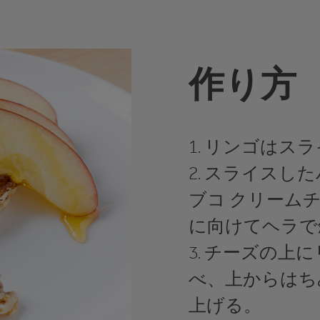
作り方
1. リンゴは
2. スライス
ブコ クリーム
に向けてヘラで
3. チーズの
べ、上からはち
上げる。