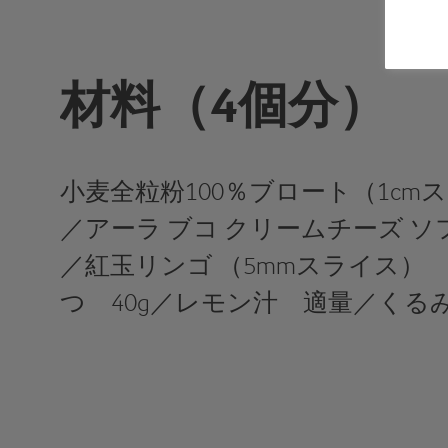
材料（4個分）
小麦全粒粉100％ブロート（1cm
／アーラ ブコ クリームチーズ ソ
／紅玉リンゴ （5mmスライス） 
つ 40g／レモン汁 適量／くる