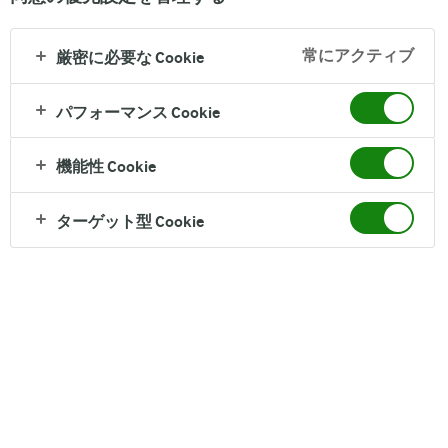
Arla BUKO TOP
アーラ ブコ につ
製品ページ
いて
常にアクティブ
厳密に必要な Cookie
コンテスト
デンマーク研修
アーラ ブコ レシ
パフォーマンス Cookie
旅行レポート
ピ
機能性 Cookie
ターゲット型 Cookie
アーラ ブコ クリームチーズ コンテスト2024
受賞者デンマーク研修旅行レポート
2025年5月、アーラ フーズはアーラ ブコ クリ
ームチーズ コンテスト2024においてグランプ
リに輝いた、淺井栄一さん（生菓子部門）、
田中里奈さん（焼菓子部門）、和泉洋平さん
（マスプロ部門）のお三方を、デンマーク研