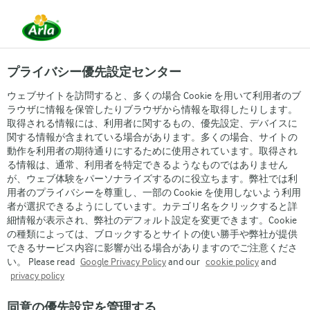
プライバシー優先設定センター
ウェブサイトを訪問すると、多くの場合 Cookie を用いて利用者のブ
ラウザに情報を保管したりブラウザから情報を取得したりします。
取得される情報には、利用者に関するもの、優先設定、デバイスに
関する情報が含まれている場合があります。多くの場合、サイトの
デンマーク研修旅行レポート
動作を利用者の期待通りにするために使用されています。取得され
る情報は、通常、利用者を特定できるようなものではありません
が、ウェブ体験をパーソナライズするのに役立ちます。弊社では利
用者のプライバシーを尊重し、一部の Cookie を使用しないよう利用
者が選択できるようにしています。カテゴリ名をクリックすると詳
細情報が表示され、弊社のデフォルト設定を変更できます。Cookie
の種類によっては、ブロックするとサイトの使い勝手や弊社が提供
できるサービス内容に影響が出る場合がありますのでご注意くださ
い。 Please read
Google Privacy Policy
and our
cookie policy
and
Arla
›
Arla Buko
›
privacy policy
同意の優先設定を管理する