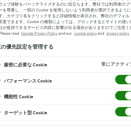
ウェブ体験をパーソナライズするのに役立ちます。弊社では利用者のプ
ーを尊重し、一部の Cookie を使用しないよう利用者が選択できるよう
す。カテゴリ名をクリックすると詳細情報が表示され、弊社のデフォル
変更できます。Cookie の種類によっては、ブロックするとサイトの使い
社が提供できるサービス内容に影響が出る場合がありますのでご注意く
lease read
Google Privacy Policy
and our
cookie policy
and
privacy policy
意の優先設定を管理する
ムチーズコンテスト2018 結果発表
常にアクティ
厳密に必要な Cookie
アーラ ブコ について
パフォーマンス Cookie
デンマーク研修旅行レポート
機能性 Cookie
ターゲット型 Cookie
ーラ ブコ クリームチーズ コンテスト20