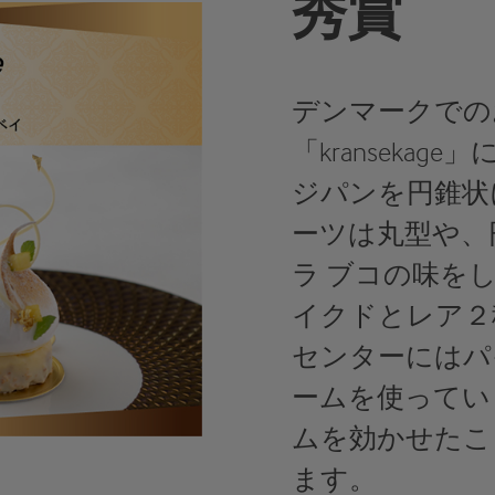
秀賞
デンマークでの
「kranseka
ジパンを円錐状
ーツは丸型や、
ラ ブコの味を
イクドとレア２
センターにはパ
ームを使ってい
ムを効かせたこ
ます。