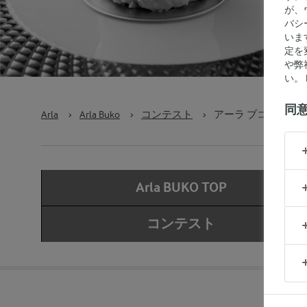
が、
バシ
いま
定を
や弊
い。 P
同
Arla
›
Arla Buko
›
コンテスト
›
アーラ ブコ クリー
Arla BUKO TOP
コンテスト
ア