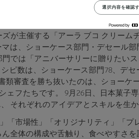
選択内容を確認
コでお祝いするアニバーサリースイー
ズが主催する「アーラ ブコ クリームチーズ
ーマは、ショーケース部門・デセール
部門では「アニバーサリーに贈りたい
シピ数は、ショーケース部門78、デセ
る書類審査を勝ち抜いたのは、ショーケ
のシェフたちです。 9月26日、日本菓子
、 それぞれのアイデアとスキルを生
」「市場性」「オリジナリティ」「プ
ん全体の構成や舌触り、食べやすさを