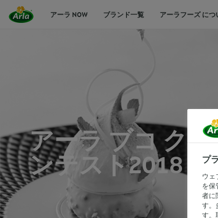
アーラ NOW
ブランド一覧
アーラフーズ につ
アーラ ブコ ク
ンテスト2018 
プ
ウェ
を保
者に
す。
す。