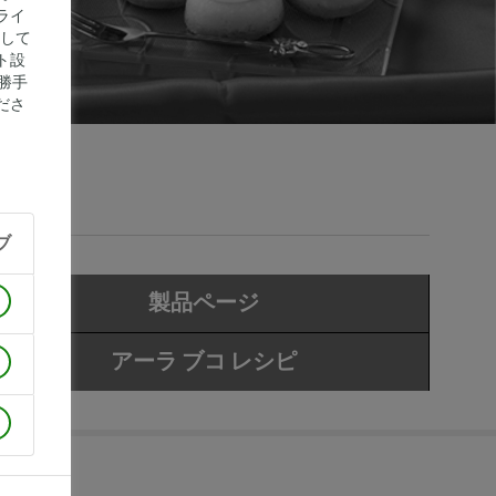
ライ
にして
ト設
勝手
ださ
ブ
製品ページ
アーラ ブコ レシピ
18