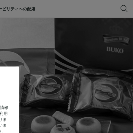
ナビリティへの配慮
に情報
利用
りま
いま
ん