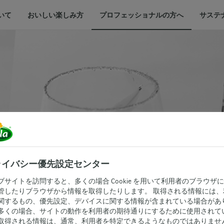
いて
おいしい楽しみ方
プロフェッショナルの方へ
サステ
リームチーズコ
結果発表
ライバシー優先設定センター
ブサイトを訪問すると、多くの場合 Cookie を用いて利用者のブラウザ
管したりブラウザから情報を取得したりします。 取得される情報には、
関するもの、優先設定、デバイスに関する情報が含まれている場合があ
多くの場合、サイトの動作を利用者の期待通りにするために使用されて
取得される情報は、通常、利用者を特定できるようなものではありませ