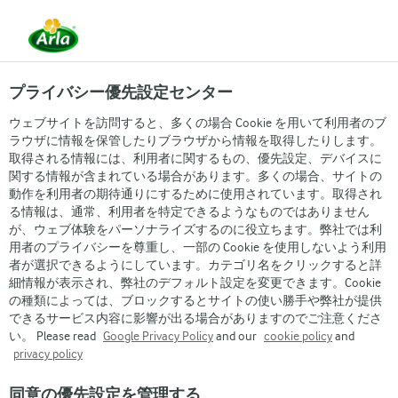
プライバシー優先設定センター
ウェブサイトを訪問すると、多くの場合 Cookie を用いて利用者のブ
ラウザに情報を保管したりブラウザから情報を取得したりします。
デンマーク王室御用達の味を体験！
取得される情報には、利用者に関するもの、優先設定、デバイスに
関する情報が含まれている場合があります。多くの場合、サイトの
アーラ カマンベールチーズ
動作を利用者の期待通りにするために使用されています。取得され
お試しキャンペーン
る情報は、通常、利用者を特定できるようなものではありません
が、ウェブ体験をパーソナライズするのに役立ちます。弊社では利
用者のプライバシーを尊重し、一部の Cookie を使用しないよう利用
者が選択できるようにしています。カテゴリ名をクリックすると詳
細情報が表示され、弊社のデフォルト設定を変更できます。Cookie
の種類によっては、ブロックするとサイトの使い勝手や弊社が提供
できるサービス内容に影響が出る場合がありますのでご注意くださ
い。 Please read
Google Privacy Policy
and our
cookie policy
and
privacy policy
同意の優先設定を管理する